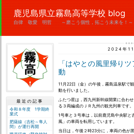
鹿児島県立霧島高等学校 blog
自律 敬愛 明哲 ～磨こう個性，拓こう未来を
2024年1
「はやとの風里帰りツ
動
11月22日（金）の午後，霧島温泉駅で
動を行いました。
ふたつ星は，西九州新幹線開業に合わせ
最近の記事
る３両編成のＪＲ九州の観光列車です。
令和８年度 1学期終
業式
1号車と３号車は，以前鹿児島中央駅と
風」の車両を転用しています。
肥薩線（吉松～隼人
間）が運行再開
当日は，午後２時23分に，車両の色が