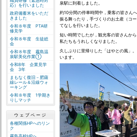
職員研修（緊急時対
泉駅に到着しました。
応）を行いました
約10分間の停車時間中，乗客の皆さん
政府備蓄米をいただ
きました
振る舞ったり，手づくりのお土産（コー
てなしを行いました。
令和８年度 PTA研
修見学
短い時間でしたが，観光客の皆さんから
令和８年度 生徒総
私たちもうれしくなりました。
会
久しぶりに里帰りした「はやとの風」。
令和８年度 霧島温
泉駅美化作業①
います。
令和8年 企業見学
会 3年
まもなく復旧－肥薩
線レール＆沿線ウォ
ーキング
令和８年度 1学期き
りしマッチ
ウェブページ
各種関係HPへのリン
ク
霧島高校HPへ