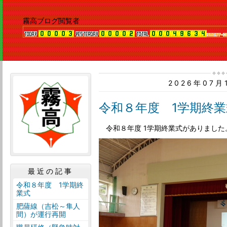
霧高ブログ閲覧者
2026年07
令和８年度 1学期終業
令和８年度 1学期終業式がありました
最近の記事
令和８年度 1学期終
業式
肥薩線（吉松～隼人
間）が運行再開