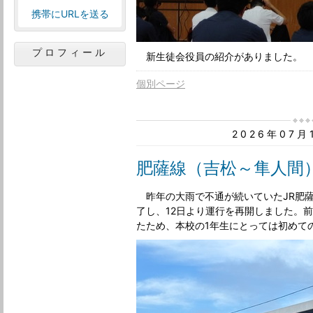
携帯にURLを送る
プロフィール
新生徒会役員の紹介がありました。
個別ページ
2026年07
肥薩線（吉松～隼人間
昨年の大雨で不通が続いていたJR肥
了し、12日より運行を再開しました。
たため、本校の1年生にとっては初めて