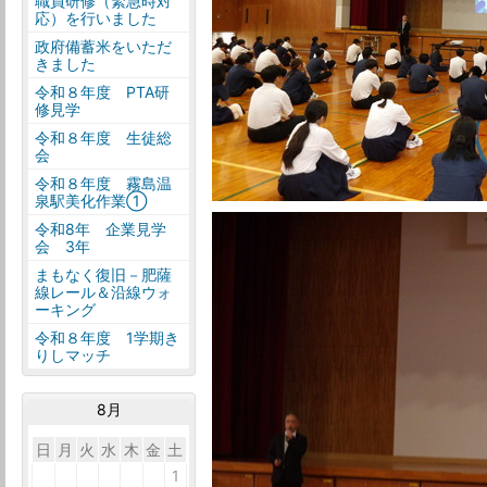
職員研修（緊急時対
応）を行いました
政府備蓄米をいただ
きました
令和８年度 PTA研
修見学
令和８年度 生徒総
会
令和８年度 霧島温
泉駅美化作業①
令和8年 企業見学
会 3年
まもなく復旧－肥薩
線レール＆沿線ウォ
ーキング
令和８年度 1学期き
りしマッチ
8月
日
月
火
水
木
金
土
26
27
28
29
30
31
1