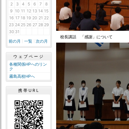
2
3
4
5
6
7
8
9
10
11
12
13
14
15
16
17
18
19
20
21
22
23
24
25
26
27
28
29
30
31
1
2
3
4
5
校長講話 「感謝」について
前の月
一覧
次の月
ウェブページ
各種関係HPへのリン
ク
霧島高校HPへ
携帯URL